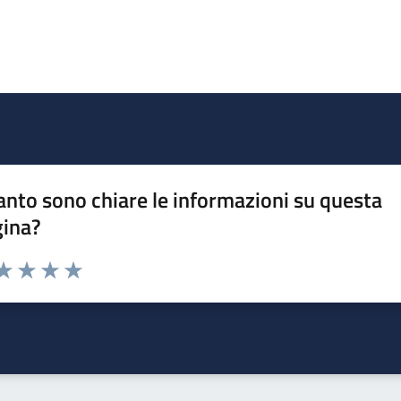
nto sono chiare le informazioni su questa
gina?
da 1 a 5 stelle la pagina
a 1 stelle su 5
aluta 2 stelle su 5
Valuta 3 stelle su 5
Valuta 4 stelle su 5
Valuta 5 stelle su 5