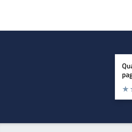
Qua
pa
Valuta 
Valut
V