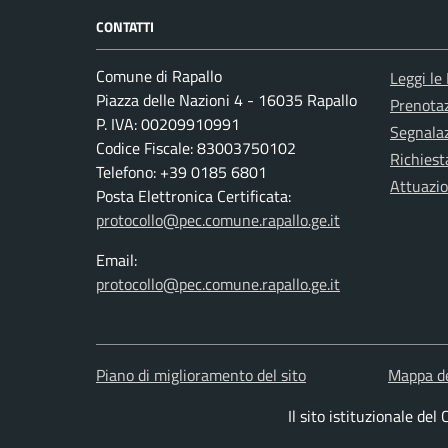
CONTATTI
Comune di Rapallo
Leggi le
Piazza delle Nazioni 4 - 16035 Rapallo
Prenota
P. IVA: 00209910991
Segnalaz
Codice Fiscale: 83003750102
Richiest
Telefono: +39 0185 6801
Attuazi
Posta Elettronica Certificata:
protocollo@pec.comune.rapallo.ge.it
Email:
protocollo@pec.comune.rapallo.ge.it
Piano di miglioramento del sito
Mappa de
Il sito istituzionale de