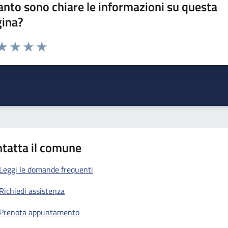
nto sono chiare le informazioni su questa
gina?
da 1 a 5 stelle la pagina
a 1 stelle su 5
aluta 2 stelle su 5
Valuta 3 stelle su 5
Valuta 4 stelle su 5
Valuta 5 stelle su 5
tatta il comune
Leggi le domande frequenti
Richiedi assistenza
Prenota appuntamento