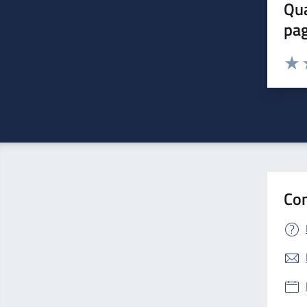
Qua
pa
Valuta 
Valut
V
Con