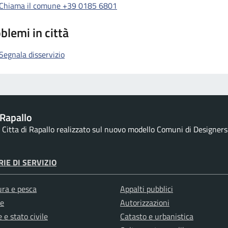
Chiama il comune +39 0185 6801
blemi in città
Segnala disservizio
Rapallo
la Citta di Rapallo realizzato sul nuovo modello Comuni di Designers I
IE DI SERVIZIO
ura e pesca
Appalti pubblici
e
Autorizzazioni
 e stato civile
Catasto e urbanistica