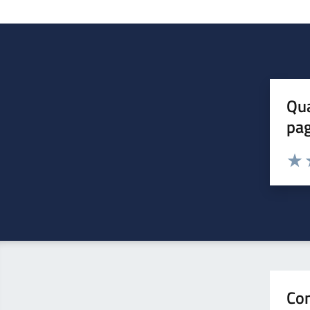
Qua
pa
Valuta 
Valut
V
Con