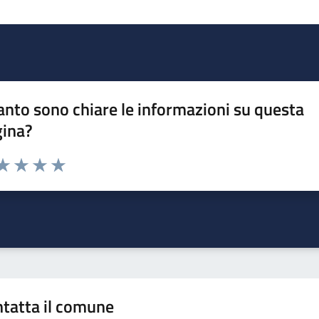
nto sono chiare le informazioni su questa
gina?
da 1 a 5 stelle la pagina
a 1 stelle su 5
aluta 2 stelle su 5
Valuta 3 stelle su 5
Valuta 4 stelle su 5
Valuta 5 stelle su 5
tatta il comune