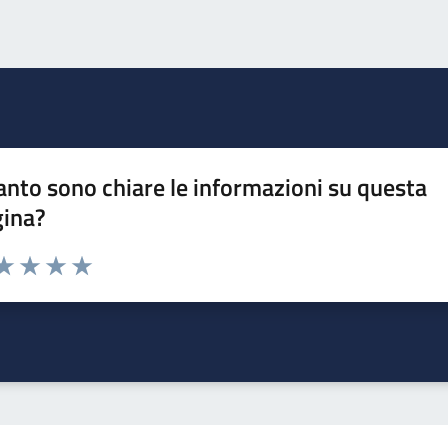
nto sono chiare le informazioni su questa
gina?
da 1 a 5 stelle la pagina
a 1 stelle su 5
aluta 2 stelle su 5
Valuta 3 stelle su 5
Valuta 4 stelle su 5
Valuta 5 stelle su 5