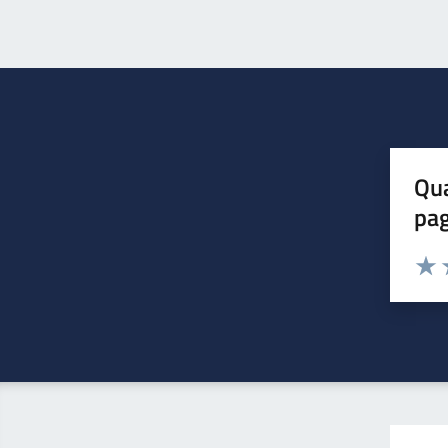
Qua
pa
Valuta 
Valut
V