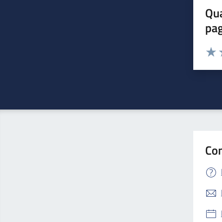
Qua
pa
Valuta 
Valut
V
Con