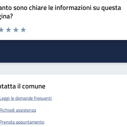
nto sono chiare le informazioni su questa
gina?
da 1 a 5 stelle la pagina
a 1 stelle su 5
aluta 2 stelle su 5
Valuta 3 stelle su 5
Valuta 4 stelle su 5
Valuta 5 stelle su 5
tatta il comune
Leggi le domande frequenti
Richiedi assistenza
Prenota appuntamento