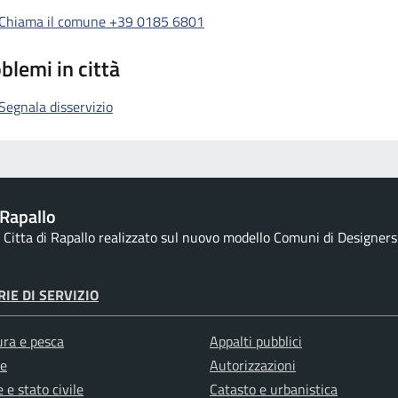
Chiama il comune +39 0185 6801
blemi in città
Segnala disservizio
Rapallo
la Citta di Rapallo realizzato sul nuovo modello Comuni di Designers I
IE DI SERVIZIO
ura e pesca
Appalti pubblici
e
Autorizzazioni
 e stato civile
Catasto e urbanistica