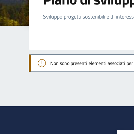
Dettagli della not
Sviluppo progetti sostenibili e di interes
Non sono presenti elementi associati pe