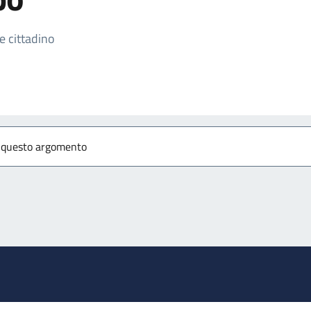
izia
se cittadino
r questo argomento