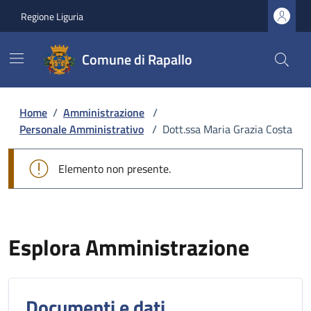
Regione Liguria
Comune di Rapallo
Home
/
Amministrazione
/
Personale Amministrativo
/
Dott.ssa Maria Grazia Costa
Elemento non presente.
Esplora Amministrazione
Documenti e dati