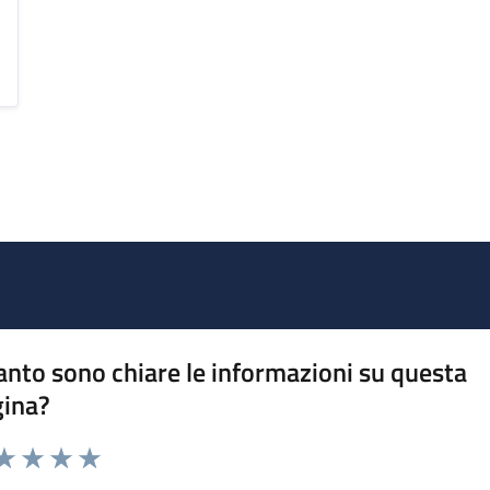
nto sono chiare le informazioni su questa
gina?
da 1 a 5 stelle la pagina
a 1 stelle su 5
aluta 2 stelle su 5
Valuta 3 stelle su 5
Valuta 4 stelle su 5
Valuta 5 stelle su 5