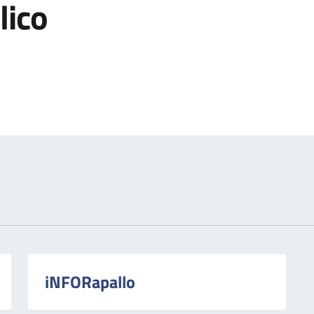
lico
izia
iNFORapallo