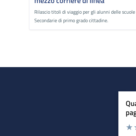
mezzo corriere di linea
Rilascio titoli di viaggio per gli alunni delle scuole
Secondarie di primo grado cittadine.
Qua
pa
Valuta 
Valut
V