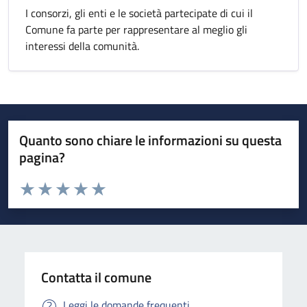
I consorzi, gli enti e le società partecipate di cui il
Comune fa parte per rappresentare al meglio gli
interessi della comunità.
Quanto sono chiare le informazioni su questa
pagina?
Valuta da 1 a 5 stelle la pagina
Valuta 1 stelle su 5
Valuta 2 stelle su 5
Valuta 3 stelle su 5
Valuta 4 stelle su 5
Valuta 5 stelle su 5
Contatta il comune
Leggi le domande frequenti