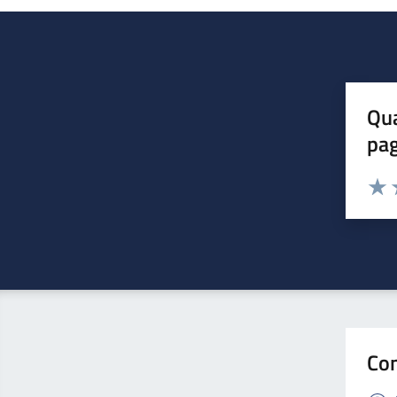
Qua
pa
Valuta 
Valut
V
Con