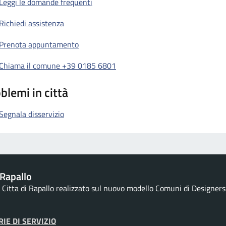
Leggi le domande frequenti
Richiedi assistenza
Prenota appuntamento
Chiama il comune +39 0185 6801
blemi in città
Segnala disservizio
Rapallo
la Citta di Rapallo realizzato sul nuovo modello Comuni di Designers I
IE DI SERVIZIO