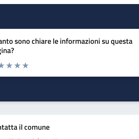
nto sono chiare le informazioni su questa
gina?
da 1 a 5 stelle la pagina
a 1 stelle su 5
aluta 2 stelle su 5
Valuta 3 stelle su 5
Valuta 4 stelle su 5
Valuta 5 stelle su 5
tatta il comune