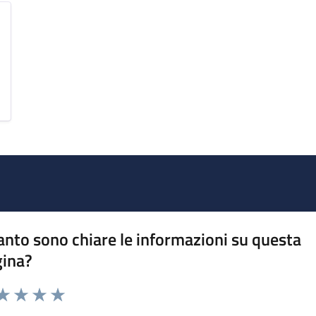
nto sono chiare le informazioni su questa
gina?
da 1 a 5 stelle la pagina
a 1 stelle su 5
aluta 2 stelle su 5
Valuta 3 stelle su 5
Valuta 4 stelle su 5
Valuta 5 stelle su 5