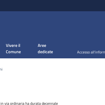
Vivere il
Aree
Comune
dedicate
ni
 in via ordinaria ha durata decennale