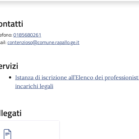
ontatti
lefono:
0185680261
ail:
contenzioso@comune.rapallo.ge.it
ervizi
Istanza di iscrizione all’Elenco dei professionist
incarichi legali
llegati