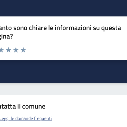
nto sono chiare le informazioni su questa
gina?
da 1 a 5 stelle la pagina
a 1 stelle su 5
aluta 2 stelle su 5
Valuta 3 stelle su 5
Valuta 4 stelle su 5
Valuta 5 stelle su 5
tatta il comune
Leggi le domande frequenti