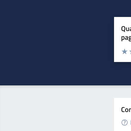
Qua
pa
Valuta 
Valut
V
Con