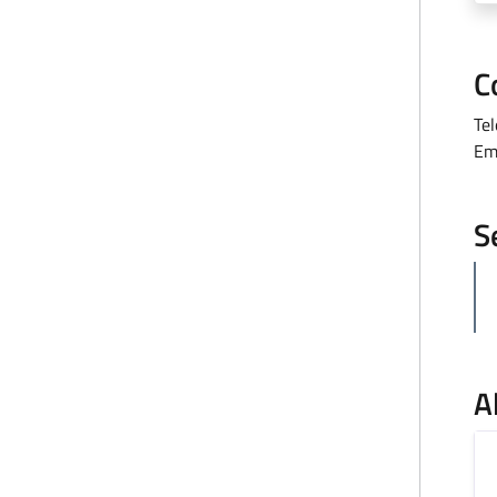
C
Te
Em
S
A