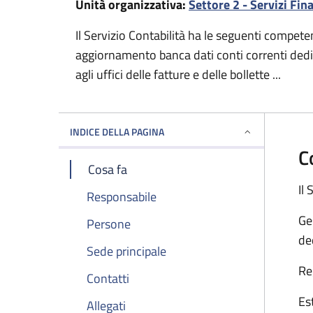
Unità organizzativa:
Settore 2 - Servizi Fin
Il Servizio Contabilità ha le seguenti compete
aggiornamento banca dati conti correnti dedic
agli uffici delle fatture e delle bollette ...
INDICE DELLA PAGINA
C
Cosa fa
Il
Responsabile
Ge
Persone
de
Sede principale
Re
Contatti
Es
Allegati