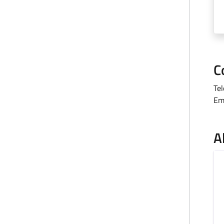
C
Te
Em
A