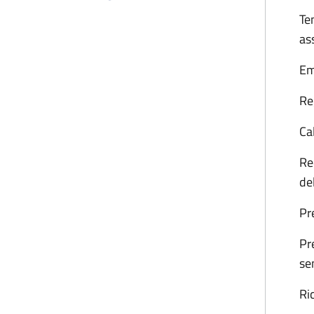
Te
as
Em
Re
Cal
Re
de
Pr
Pr
se
Ri