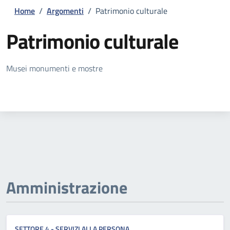
Home
/
Argomenti
/
Patrimonio culturale
Patrimonio culturale
Dettagli della notizia
Musei monumenti e mostre
Amministrazione
SETTORE 4 - SERVIZI ALLA PERSONA