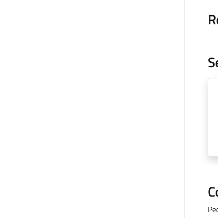
R
S
C
Pe