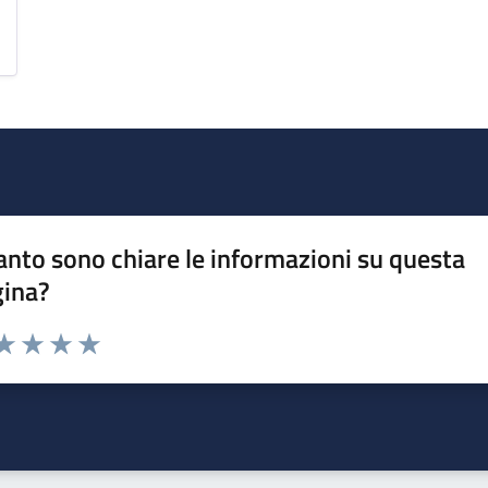
nto sono chiare le informazioni su questa
gina?
da 1 a 5 stelle la pagina
a 1 stelle su 5
aluta 2 stelle su 5
Valuta 3 stelle su 5
Valuta 4 stelle su 5
Valuta 5 stelle su 5