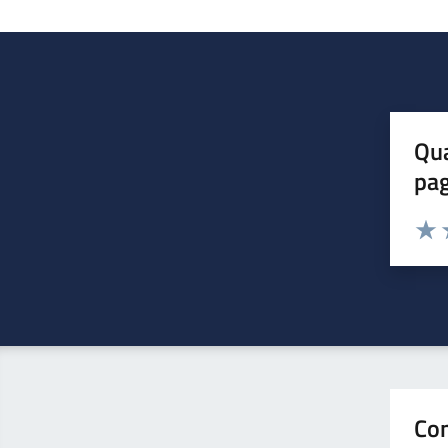
Qua
pa
Valuta 
Valut
V
Con