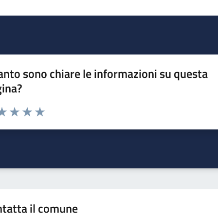
nto sono chiare le informazioni su questa
gina?
da 1 a 5 stelle la pagina
a 1 stelle su 5
aluta 2 stelle su 5
Valuta 3 stelle su 5
Valuta 4 stelle su 5
Valuta 5 stelle su 5
tatta il comune