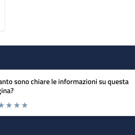
nto sono chiare le informazioni su questa
gina?
da 1 a 5 stelle la pagina
a 1 stelle su 5
aluta 2 stelle su 5
Valuta 3 stelle su 5
Valuta 4 stelle su 5
Valuta 5 stelle su 5