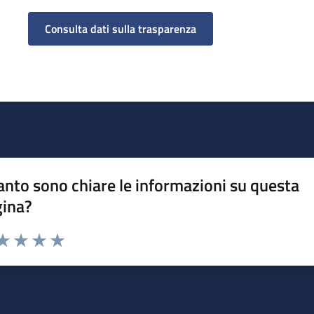
Consulta dati sulla trasparenza
nto sono chiare le informazioni su questa
gina?
da 1 a 5 stelle la pagina
a 1 stelle su 5
aluta 2 stelle su 5
Valuta 3 stelle su 5
Valuta 4 stelle su 5
Valuta 5 stelle su 5