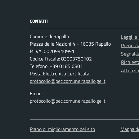
CONTATTI
Comune di Rapallo
Leggi le
Piazza delle Nazioni 4 - 16035 Rapallo
Prenota
P. IVA: 00209910991
Segnalaz
Codice Fiscale: 83003750102
Richiest
Telefono: +39 0185 6801
Attuazi
Posta Elettronica Certificata:
protocollo@pec.comune.rapallo.ge.it
Email:
protocollo@pec.comune.rapallo.ge.it
Piano di miglioramento del sito
Mappa de