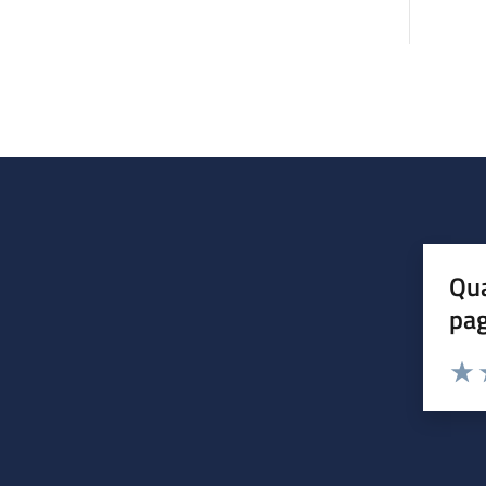
Qua
pa
Valuta 
Valut
V